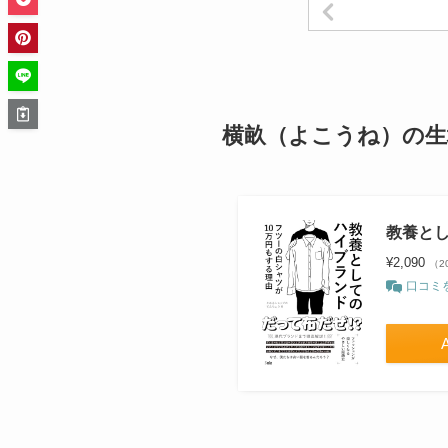
横畝（よこうね）の生
教養とし
¥2,090
（20
口コミ