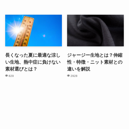
長くなった夏に最適な涼し
ジャージー生地とは？伸縮
い生地、熱中症に負けない
性・特徴・ニット素材との
素材選びとは？
違いを解説
829
2928