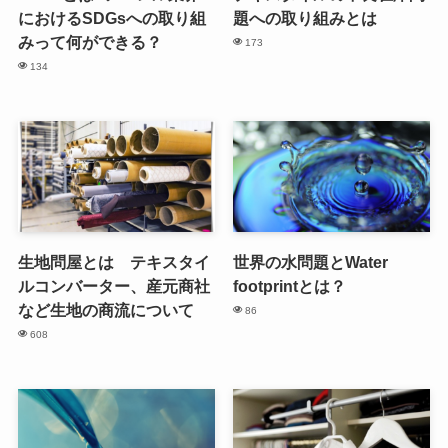
におけるSDGsへの取り組
題への取り組みとは
みって何ができる？
173
134
生地問屋とは テキスタイ
世界の水問題とWater
ルコンバーター、産元商社
footprintとは？
など生地の商流について
86
608