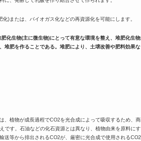
料に、発酵して乳酸を作り結合させて作られます。
堆肥化)または、バイオガス化などの再資源化を可能にします。
堆肥化生物(主に微生物)にとって有意な環境を整え、堆肥化生
、堆肥を作ることである。堆肥により、土壌改善や肥料効果な
は、植物が成長過程でCO2を光合成によって吸収するため、
考えです。石油などの化石資源とは異なり、植物由来を原料に
輸送等から排出されるCO2が、厳密に光合成で使用されるCO